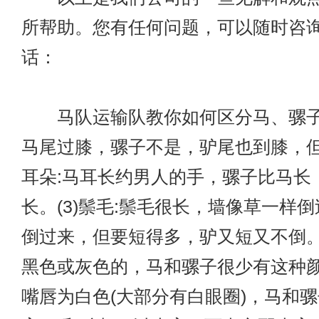
所帮助。您有任何问题，可以随时咨
话：
马队运输队教你如何区分马、骡子、驴
马尾过膝，骡子不是，驴尾也到膝，但要
耳朵:马耳长约男人的手，骡子比马长
长。(3)鬃毛:鬃毛很长，墙像草一样
倒过来，但要短得多，驴又短又不倒。(
黑色或灰色的，马和骡子很少有这种颜色
嘴唇为白色(大部分有白眼圈)，马和骡子